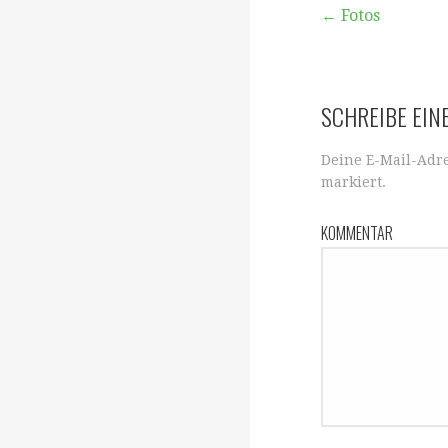
← Fotos
B
SCHREIBE EI
e
Deine E-Mail-Adre
i
markiert.
KOMMENTAR
t
r
a