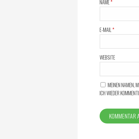
g
NAME
*
s
E-MAIL
*
-
WEBSITE
N
a
MEINEN NAMEN, M
ICH WIEDER KOMMENTI
v
i